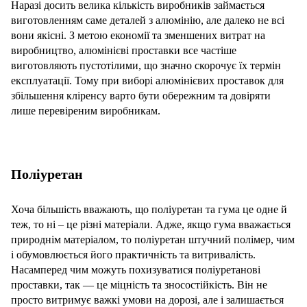
Наразі досить велика кількість виробників займається
виготовленням саме деталей з алюмінію, але далеко не всі
вони якісні. З метою економії та зменшених витрат на
виробництво, алюмінієві проставки все частіше
виготовляють пустотілими, що значно скорочує їх термін
експлуатації. Тому при виборі алюмінієвих проставок для
збільшення кліренсу варто бути обережним та довіряти
лише перевіреним виробникам.
Поліуретан
Хоча більшість вважають, що поліуретан та гума це одне й
теж, то ні – це різні матеріали. Адже, якщо гума вважається
природнім матеріалом, то поліуретан штучний полімер, чим
і обумовлюється його практичність та витривалість.
Насамперед чим можуть похизуватися поліуретанові
проставки, так — це міцність та зносостійкість. Він не
просто витримує важкі умови на дорозі, але і залишається