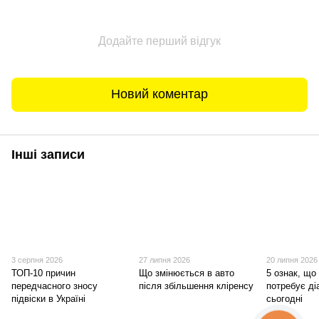
Додайте перший відгук
Новий коментар
Інші записи
3 серпня 2026
27 липня 2026
20 липня 2026
ТОП-10 причин
Що змінюється в авто
5 ознак, що 
передчасного зносу
після збільшення кліренсу
потребує ді
підвіски в Україні
сьогодні