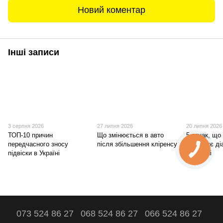
Новий коментар
Інші записи
3 серпня 2026
27 липня 2026
20 липня 2026
ТОП-10 причин
Що змінюється в авто
5 ознак, що 
передчасного зносу
після збільшення кліренсу
потребує ді
підвіски в Україні
сьогодні
073 524 86 27
068 524 86 27
066 524 86 27