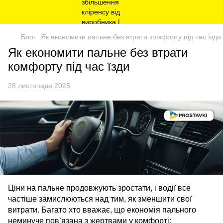
Блог
Як економити пальне без втрати комфорту під час їзди
Як економити пальне без втрати
комфорту під час їзди
28 листопада 2025
Ціни на пальне продовжують зростати, і водії все
частіше замислюються над тим, як зменшити свої
витрати. Багато хто вважає, що економія пального
неминуче пов’язана з жертвами у комфорті: