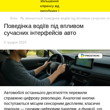
Блог
Як змінюється поведінка водіїв під впливом сучасних і
Поведінка водіїв під впливом
сучасних інтерфейсів авто
5 грудня 2025
Автомобілі останнього десятиліття пережили
справжню цифрову революцію. Аналогові кнопки
поступаються місцем сенсорним дисплеям, класичні
прилади — гнучким цифровим панелям, а функції, що