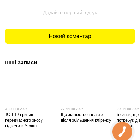
Додайте перший відгук
Новий коментар
Інші записи
3 серпня 2026
27 липня 2026
20 липня 2026
ТОП-10 причин
Що змінюється в авто
5 ознак, що 
передчасного зносу
після збільшення кліренсу
потребує ді
підвіски в Україні
сьогодні