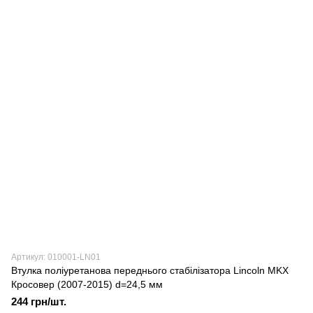
Артикул: 010001-LN01
Втулка поліуретанова переднього стабілізатора Lincoln MKX
Кросовер (2007-2015) d=24,5 мм
244 грн/шт.