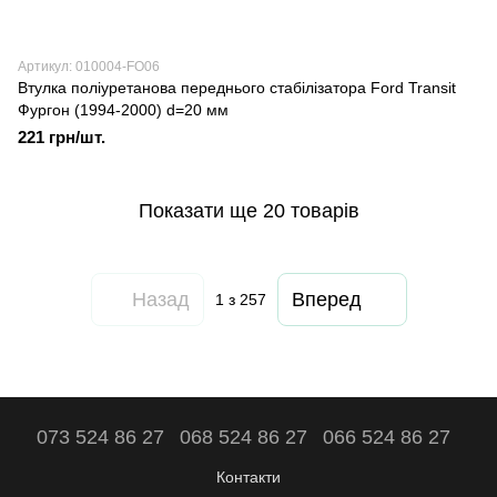
Артикул: 010004-FO06
Втулка поліуретанова переднього стабілізатора Ford Transit
Фургон (1994-2000) d=20 мм
221 грн/шт.
Показати ще 20 товарів
Назад
Вперед
1
з 257
073 524 86 27
068 524 86 27
066 524 86 27
Контакти