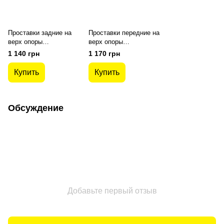
Проставки задние на
Проставки передние на
верх опоры
верх опоры
полиуретановые Honda
полиуретановые Honda
1 140 грн
1 170 грн
CR-V (2001-2006) 30 мм
CR-V (2001-2006) 30 мм
Купить
Купить
Обсуждение
Добавьте первый отзыв