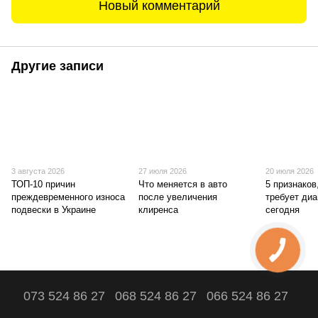
Новый комментарий
Другие записи
3 августа 2026
27 июля 2026
20 июля 2026
ТОП-10 причин
Что меняется в авто
5 признаков
преждевременного износа
после увеличения
требует диа
подвески в Украине
клиренса
сегодня
073 524 86 27
068 524 86 27
066 524 86 27