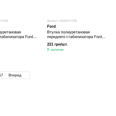
4-FO05
Артикул: 010004-FO06
Ford
иуретановая
Втулка полиуретановая
табилизатора Ford
переднего стабилизатора Ford
т. платформа (1994-
Transit Фургон (1994-2000) d=20
221 грн/шт.
мм
мм
В наличии
57
Вперед