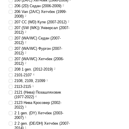
206 (2A/C) Хетчбек (1998-2009)
206 (2D) Седан (2006-2009)
2
206 Van (2A/C) Хетчбек (1999-
2008)
2
207 CC (WD) Купе (2007-2012)
2
207 (SW (WK)) Універсал (2007-
2012)
2
207 (WA/WC) Седан (2007-
2012)
2
207 (WA/WC) Фургон (2007-
2012)
2
207 (WA/WC) Хетчбек (2006-
2012)
2
208 1 gen. (2012-2019)
2
2101-2107
4
2108, 2109, 21099
1
2113-2115
1
2121 (Нива) Позашляховик
(1977-2022)
4
2123 Нива Кросовер (2002-
2022)
3
2 1 gen. (DY) Хетчбек (2003-
2007)
1
2 2 gen. (DE/DH) Хетчбек (2007-
2014)
1