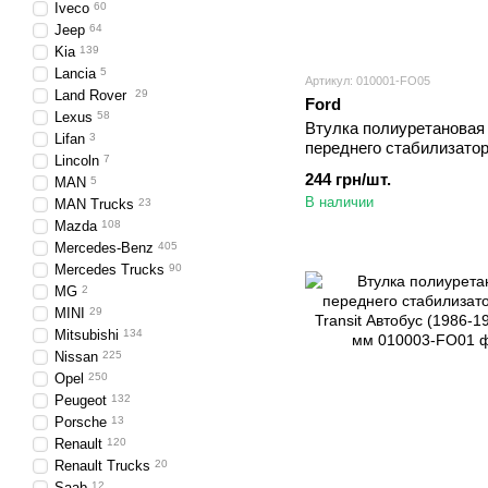
Iveco
60
Jeep
64
Kia
139
Lancia
5
Артикул: 010001-FO05
Land Rover
29
Ford
Lexus
58
Втулка полиуретановая
Lifan
3
переднего стабилизатор
Lincoln
7
Transit Connect Фургон (
244 грн/шт.
MAN
5
2013) d=24,5 мм
В наличии
MAN Trucks
23
Mazda
108
Mercedes-Benz
405
Mercedes Trucks
90
MG
2
MINI
29
Mitsubishi
134
Nissan
225
Opel
250
Peugeot
132
Porsche
13
Renault
120
Renault Trucks
20
Saab
12