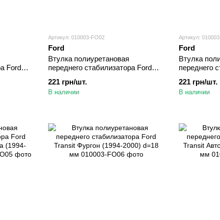
Артикул: 010003-FO02
Артикул: 01000
Ford
Ford
Втулка полиуретановая
Втулка пол
а Ford
переднего стабилизатора Ford
переднего с
994) d=18
Transit Борт. платформа (1986-
Transit Фург
221 грн/шт.
221 грн/шт.
1994) d=18 мм
мм
В наличии
В наличии