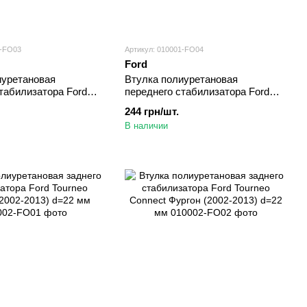
1-FO03
Артикул: 010001-FO04
Ford
иуретановая
Втулка полиуретановая
табилизатора Ford
переднего стабилизатора Ford
(2015-2020) d=24,5 мм
Tourneo Connect (2002-2013)
244 грн/шт.
d=24,5 мм
В наличии