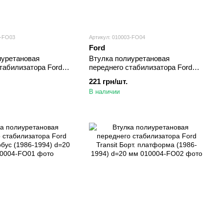
3-FO03
Артикул: 010003-FO04
Ford
иуретановая
Втулка полиуретановая
табилизатора Ford
переднего стабилизатора Ford
он (1986-1994) d=18
Transit Автобус (1994-2000) d=18
221 грн/шт.
мм
В наличии