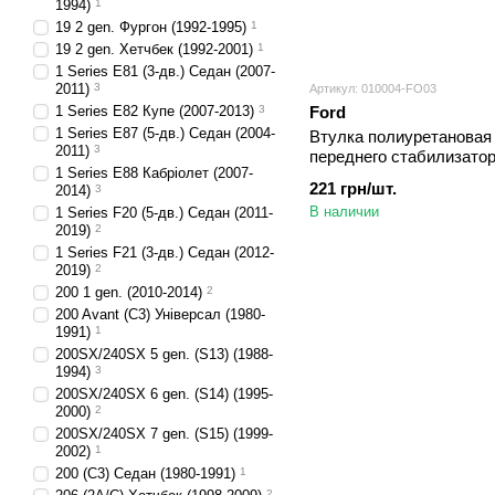
1994)
1
19 2 gen. Фургон (1992-1995)
1
19 2 gen. Хетчбек (1992-2001)
1
1 Series E81 (3-дв.) Седан (2007-
2011)
3
Артикул: 010004-FO03
1 Series E82 Купе (2007-2013)
3
Ford
1 Series E87 (5-дв.) Седан (2004-
Втулка полиуретановая
2011)
3
переднего стабилизатор
1 Series E88 Кабріолет (2007-
Transit Фургон (1986-199
221 грн/шт.
2014)
3
мм
В наличии
1 Series F20 (5-дв.) Седан (2011-
2019)
2
1 Series F21 (3-дв.) Седан (2012-
2019)
2
200 1 gen. (2010-2014)
2
200 Avant (C3) Універсал (1980-
1991)
1
200SX/240SX 5 gen. (S13) (1988-
1994)
3
200SX/240SX 6 gen. (S14) (1995-
2000)
2
200SX/240SX 7 gen. (S15) (1999-
2002)
1
200 (С3) Седан (1980-1991)
1
2