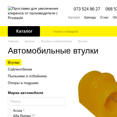
Перейти к основному контенту
073 524 86 27
068 5
Каталог
Бренды
О нас
Оп
Каталог
Главная
Каталог
Втулки и сайлентблоки
Втулки
Автомобильные втулки
Втулки
Сайлентблоки
Пыльники и отбойники
Опоры и подушки
Марка автомобиля
Acura
3
Alfa Romeo
25