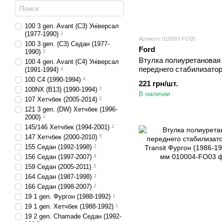
100 3 gen. Avant (C3) Універсал
(1977-1990)
1
Артикул: 010003-FO05
100 3 gen. (С3) Седан (1977-
Ford
1990)
1
Втулка полиуретановая
100 4 gen. Avant (C4) Універсал
переднего стабилизатор
(1991-1994)
4
Transit Борт. платформа
100 C4 (1990-1994)
4
221 грн/шт.
2000) d=18 мм
100NX (B13) (1990-1994)
2
В наличии
107 Хетчбек (2005-2014)
2
121 3 gen. (DW) Хетчбек (1996-
2000)
1
145/146 Хетчбек (1994-2001)
2
147 Хетчбек (2000-2010)
5
155 Седан (1992-1998)
2
156 Седан (1997-2007)
4
159 Седан (2005-2011)
3
164 Седан (1987-1998)
2
166 Седан (1998-2007)
2
19 1 gen. Фургон (1988-1992)
1
19 1 gen. Хетчбек (1988-1992)
1
19 2 gen. Chamade Седан (1992-