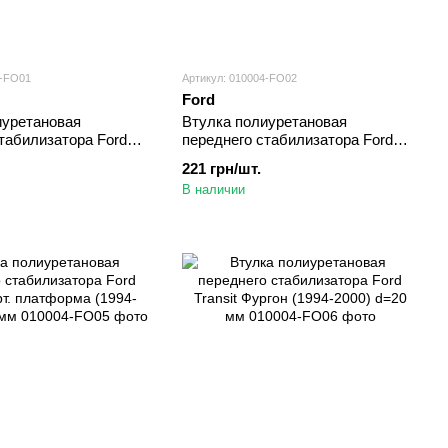
4-FO01
Артикул: 010004-FO02
Ford
иуретановая
Втулка полиуретановая
табилизатора Ford
переднего стабилизатора Ford
обус (1986-1994) d=20
Transit Борт. платформа (1986-
221 грн/шт.
1994) d=20 мм
В наличии