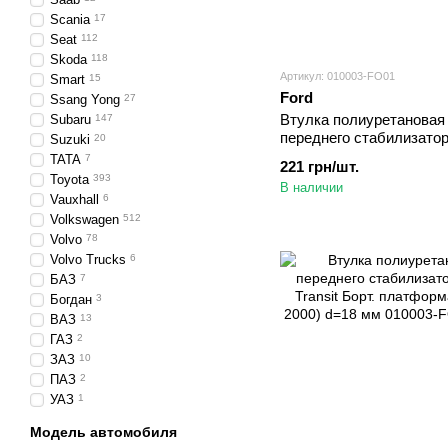
Scania
17
Seat
112
Skoda
118
Артикул: 010003-FO01
Smart
15
Ford
Ssang Yong
27
Втулка полиуретановая
Subaru
147
переднего стабилизатор
Suzuki
20
Transit Автобус (1986-1
TATA
7
221 грн/шт.
мм
Toyota
393
В наличии
Vauxhall
6
Volkswagen
512
Volvo
78
Volvo Trucks
6
БАЗ
7
Богдан
3
ВАЗ
13
ГАЗ
2
ЗАЗ
10
ПАЗ
2
УАЗ
1
Модель автомобиля