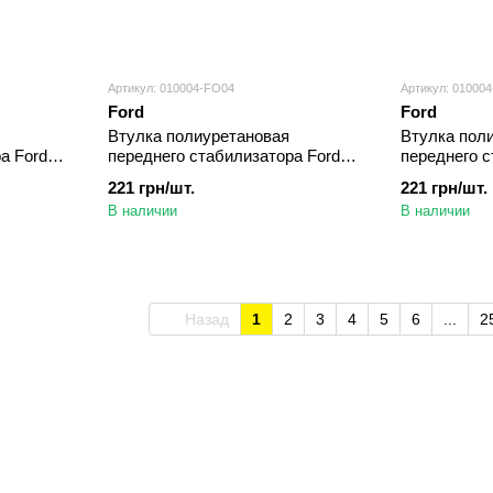
Артикул: 010004-FO04
Артикул: 01000
Ford
Ford
Втулка полиуретановая
Втулка пол
а Ford
переднего стабилизатора Ford
переднего с
4) d=20
Transit Автобус (1994-2000) d=20
Transit Бор
221 грн/шт.
221 грн/шт.
мм
2000) d=20 
В наличии
В наличии
Назад
1
2
3
4
5
6
...
2