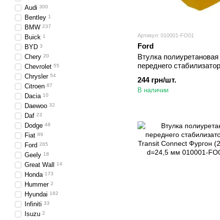
Audi
300
Bentley
1
BMW
237
Артикул: 010001-FO01
Buick
1
Ford
BYD
3
Втулка полиуретановая
Chery
20
переднего стабилизатор
Chevrolet
55
Edge Седан (2006-2015)
Chrysler
54
244 грн/шт.
мм
Citroen
87
В наличии
Dacia
10
Daewoo
32
Daf
23
Dodge
48
Fiat
89
Ford
265
Geely
18
Great Wall
14
Honda
173
Hummer
2
Hyundai
182
Infiniti
33
Isuzu
2