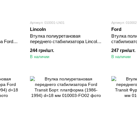
Артикул: 010001-LN01
Артикул: 01000
Lincoln
Ford
Втулка полиуретановая
Втулка пол
а Ford
переднего стабилизатора Lincoln
стабилизато
2002-
MKX Кроссовер (2007-2015)
Connect (20
244 грн/шт.
247 грн/шт.
d=24,5 мм
В наличии
В наличии