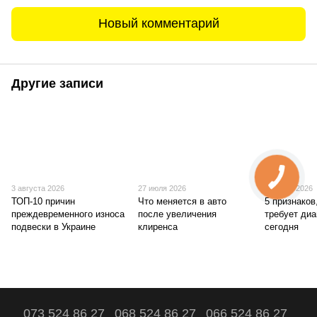
Новый комментарий
Другие записи
3 августа 2026
27 июля 2026
20 июля 2026
ТОП-10 причин
Что меняется в авто
5 признаков
преждевременного износа
после увеличения
требует диа
подвески в Украине
клиренса
сегодня
073 524 86 27
068 524 86 27
066 524 86 27