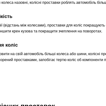
 колеса назовні, колісні проставки роблять автомобіль біл
кість
 (відстань між колесами), проставки для коліс покращують 
ншити крен кузова та покращити зчеплення на поворотах.
я коліс
вити на свій автомобіль більші колеса або шини, колісні пр
орений проставками, запобігає тертю коліс об компоненти п