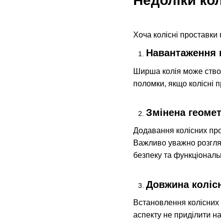
Недоліки ко
Хоча колісні проставки 
Навантаження 
Ширша колія може ство
поломки, якщо колісні 
Змінена геомет
Додавання колісних про
Важливо уважно розглян
безпеку та функціональ
Довжина коліс
Встановлення колісних 
аспекту не приділити н