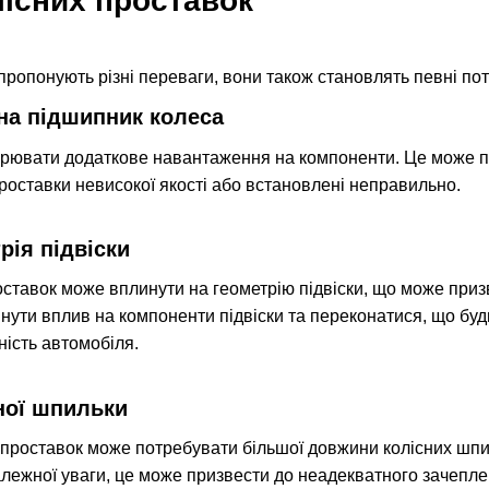
лісних проставок
пропонують різні переваги, вони також становлять певні поте
на підшипник колеса
рювати додаткове навантаження на компоненти. Це може пр
проставки невисокої якості або встановлені неправильно.
рія підвіски
ставок може вплинути на геометрію підвіски, що може приз
ути вплив на компоненти підвіски та переконатися, що будь-
ність автомобіля.
ної шпильки
проставок може потребувати більшої довжини колісних шпи
алежної уваги, це може призвести до неадекватного зачепле