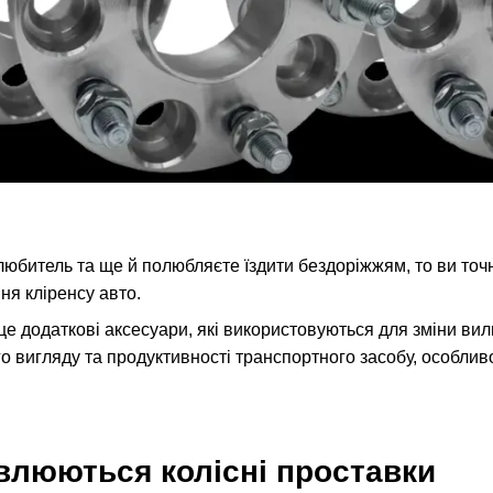
юбитель та ще й полюбляєте їздити бездоріжжям, то ви точно
ня кліренсу авто.
це додаткові аксесуари, які використовуються для зміни ви
 вигляду та продуктивності транспортного засобу, особлив
влюються колісні проставки