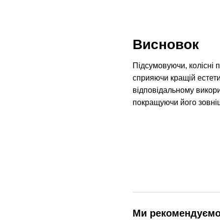
Висновок
Підсумовуючи, колісні 
сприяючи кращій естети
відповідальному викори
покращуючи його зовніш
Ми рекомендуєм