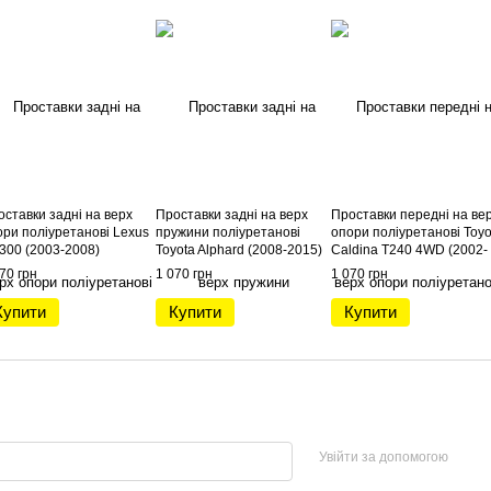
оставки задні на верх
Проставки задні на верх
Проставки передні на ве
ори поліуретанові Lexus
пружини поліуретанові
опори поліуретанові Toyo
300 (2003-2008)
Toyota Alphard (2008-2015)
Caldina T240 4WD (2002-
2007)
70 грн
1 070 грн
1 070 грн
Купити
Купити
Купити
Увійти за допомогою