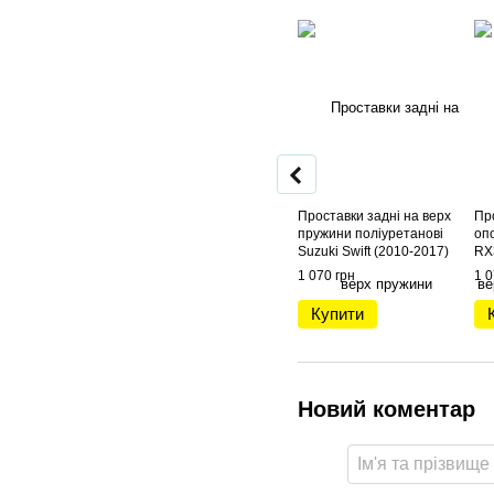
Проставки задні на верх
Пр
пружини поліуретанові
оп
Suzuki Swift (2010-2017)
RX
1 070 грн
1 0
Купити
Новий коментар