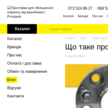
Перейти до основного контенту
073 524 86 27
068 5
Каталог
Бренди
Про нас
Каталог
Каталог
Головна
Блог
Колісні прос
Що таке про
Бренди
Про нас
6 лютого 2024
Оплата і доставка
Обмін та повернення
Блог
Відгуки
Контакти