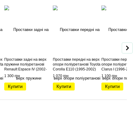
рх
Проставки задні на верх
Проставки передні на верх
Проставки передні 
ta
пружини поліуретанові
опори поліуретанові Toyota
опори поліуретанов
Renault Espace IV (2002-
Corolla E110 (1995-2002)
Clarus I (1996-2001)
2014)
1 300 грн
1 070 грн
1 100 грн
Купити
Купити
Купити