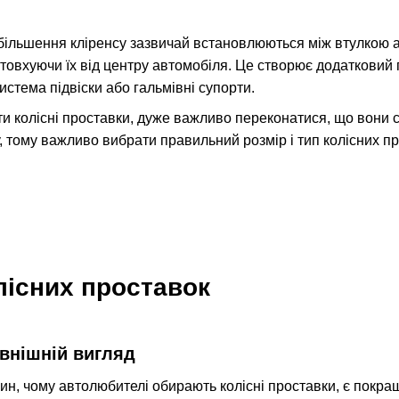
збільшення кліренсу зазвичай встановлюються між втулкою
товхуючи їх від центру автомобіля. Це створює додатковий
истема підвіски або гальмівні супорти.
 колісні проставки, дуже важливо переконатися, що вони 
у, тому важливо вибрати правильний розмір і тип колісних п
лісних проставок
внішній вигляд
ин, чому автолюбителі обирають колісні проставки, є покра