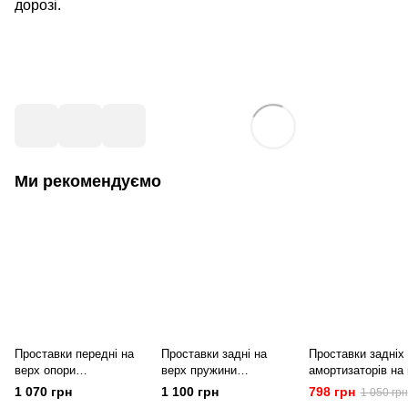
дорозі.
Ми рекомендуємо
Проставки передні на
Проставки задні на
Проставки задніх
верх опори
верх пружини
амортизаторів на
поліуретанові Tesla
поліуретанові Tesla
опори поліуретано
1 070 грн
1 100 грн
798 грн
1 050 грн
Model 3 (2017-2026)
Model 3 (2017-2026)
Tesla Model 3 (201