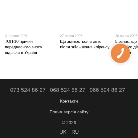
3 серпня 2026
27 липня 2026
20 липня 2026
ТОП-10 причин
Що змінюється в авто
5 ознак, що 
передчасного зносу
після збільшення кліренсу
потребує ді
підвіски в Україні
сьогодні
073 524 86 27
068 524 86 27
066 524 86 27
Контакти
Повна версія сайту
© 2026
UK
RU