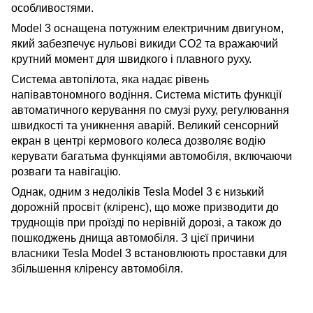
особливостями.
Model 3 оснащена потужним електричним двигуном,
який забезпечує нульові викиди CO2 та вражаючий
крутний момент для швидкого і плавного руху.
Система автопілота, яка надає рівень
напівавтономного водіння. Система містить функції
автоматичного керування по смузі руху, регулювання
швидкості та уникнення аварій. Великий сенсорний
екран в центрі кермового колеса дозволяє водію
керувати багатьма функціями автомобіля, включаючи
розваги та навігацію.
Однак, одним з недоліків Tesla Model 3 є низький
дорожній просвіт (кліренс), що може призводити до
труднощів при проїзді по нерівній дорозі, а також до
пошкоджень днища автомобіля. З цієї причини
власники Tesla Model 3 встановлюють проставки для
збільшення кліренсу автомобіля.