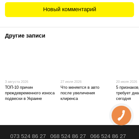
Новый комментарий
Другие записи
3 августа 2026
27 июля 2026
20 июля 2026
ТОП-10 причин
Что меняется в авто
5 признаков
преждевременного износа
после увеличения
требует диа
подвески в Украине
клиренса
сегодня
073 524 86 27
068 524 86 27
066 524 86 27