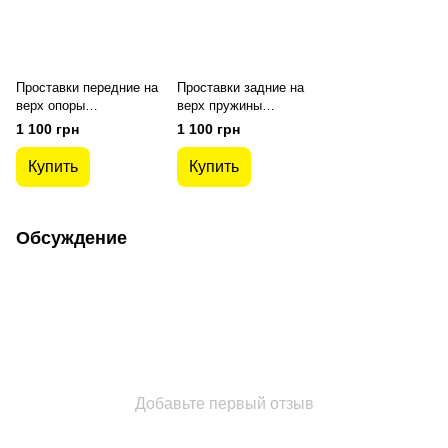
Проставки передние на
Проставки задние на
верх опоры
верх пружины
полиуретановые Skoda
полиуретановые Skoda
1 100 грн
1 100 грн
Octavia A7 (2013-2019)
Octavia A7 (2013-2019)
Купить
Купить
Обсуждение
Добавьте первый отзыв