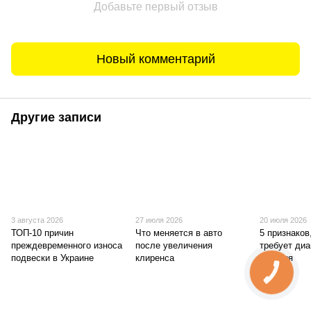
Добавьте первый отзыв
Новый комментарий
Другие записи
3 августа 2026
27 июля 2026
20 июля 2026
ТОП-10 причин
Что меняется в авто
5 признаков
преждевременного износа
после увеличения
требует диа
подвески в Украине
клиренса
сегодня
КНОПКА
ЗВ'ЯЗКУ