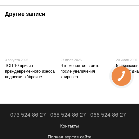
Другие записи
3 августа 2026
27 июля 2026
20 июля 2026
ТОП-10 причин
Что меняется в авто
5 признаков
преждевременного износа
после увеличения
требует диа
подвески в Украине
клиренса
сегодня
073 524 86 27
068 524 86 27
066 524 86 27
Контакты
Полная версия сайта