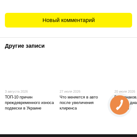
Новый комментарий
Другие записи
3 августа 2026
27 июля 2026
20 июля 2026
ТОП-10 причин
Что меняется в авто
5 признаков
преждевременного износа
после увеличения
требует диа
подвески в Украине
клиренса
сегодня