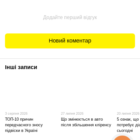
Додайте перший відгук
Новий коментар
Інші записи
3 серпня 2026
27 липня 2026
20 липня 2026
ТОП-10 причин
Що змінюється в авто
5 ознак, що 
передчасного зносу
після збільшення кліренсу
потребує ді
підвіски в Україні
сьогодні