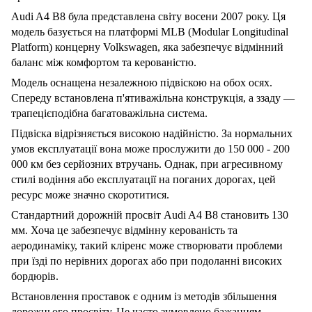
Audi A4 B8 була представлена світу восени 2007 року. Ця
модель базується на платформі MLB (Modular Longitudinal
Platform) концерну Volkswagen, яка забезпечує відмінний
баланс між комфортом та керованістю.
Модель оснащена незалежною підвіскою на обох осях.
Спереду встановлена п'ятиважільна конструкція, а ззаду —
трапецієподібна багатоважільна система.
Підвіска відрізняється високою надійністю. За нормальних
умов експлуатації вона може прослужити до 150 000 - 200
000 км без серйозних втручань. Однак, при агресивному
стилі водіння або експлуатації на поганих дорогах, цей
ресурс може значно скоротитися.
Стандартний дорожній просвіт Audi A4 B8 становить 130
мм. Хоча це забезпечує відмінну керованість та
аеродинаміку, такий кліренс може створювати проблеми
при їзді по нерівних дорогах або при подоланні високих
бордюрів.
Встановлення проставок є одним із методів збільшення
дорожнього просвіту. Це часто зумовлено бажанням