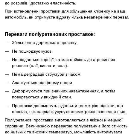
до розривів і достатню еластичність.
При встановленні проставки для збільшення кліренсу
на ваш
автомобіль, ви отримуєте відразу кілька незаперечних переваг.
Переваги поліуретанових проставок:
Збільшення дорожнього просвіту.
Не пошкоджує кузов.
Не піддається корозії, та має стійкість до агресивних
речовин (олії, кислоти, солі).
Нема деградації структури з часом.
Адаптуються під форму опори.
Деформуються при значних навантаженнях, а потім
повертаються у вихідний стан.
Проставки допоможуть відновити геометрію підвіски, що
просіла, і як наслідок усунути асиметричне знесення шин.
Поліуретанові проставки виготовляються з якісної німецької
сировини.
Величезною перевагою поліуретану є його стійкість
до низьких та високих температур, можливість витримувати