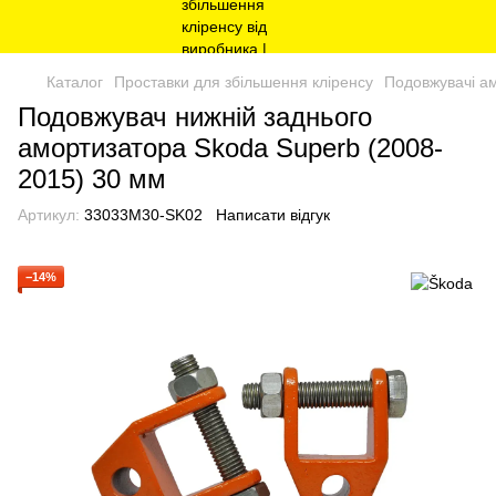
Каталог
Проставки для збільшення кліренсу
Подовжувачі а
Подовжувач нижній заднього
амортизатора Skoda Superb (2008-
2015) 30 мм
Артикул:
33033M30-SK02
Написати відгук
−14%