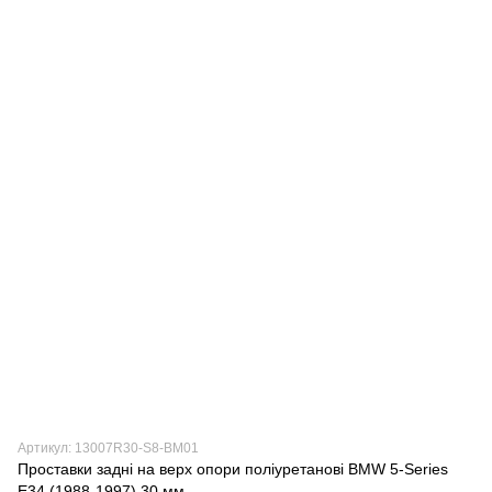
Артикул: 13007R30-S8-BM01
Проставки задні на верх опори поліуретанові BMW 5-Series
E34 (1988-1997) 30 мм