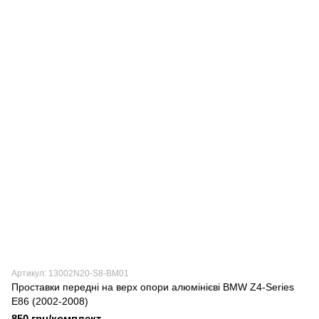
Артикул: 13002N20-S8-BM01
Проставки передні на верх опори алюмінієві BMW Z4-Series
E86 (2002-2008)
850 грн/комплект