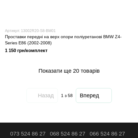
Артикул: 13002R20-S8-BM01
Проставки передні на верх опори поліуретанові BMW Z4-
Series E86 (2002-2008)
1 150 грн/комплект
Показати ще 20 товарів
Назад
Вперед
1
з 58
073 524 86 27
068 524 86 27
066 524 86 27