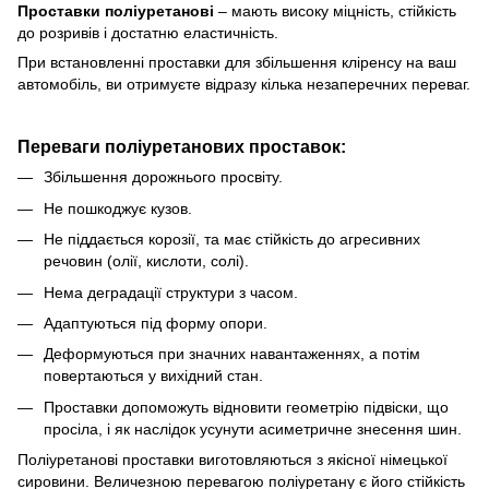
Проставки
поліуретанові
–
мають високу міцність, стійкість
до розривів і достатню еластичність.
При встановленні проставки для збільшення кліренсу
на ваш
автомобіль, ви отримуєте відразу кілька незаперечних переваг.
Переваги поліуретанових проставок:
Збільшення дорожнього просвіту.
Не пошкоджує кузов.
Не піддається корозії, та має стійкість до агресивних
речовин (олії, кислоти, солі).
Нема деградації структури з часом.
Адаптуються під форму опори.
Деформуються при значних навантаженнях, а потім
повертаються у вихідний стан.
Проставки допоможуть відновити геометрію підвіски, що
просіла, і як наслідок усунути асиметричне знесення шин.
Поліуретанові проставки виготовляються з якісної німецької
сировини.
Величезною перевагою поліуретану є його стійкість