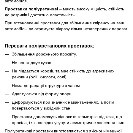
автомобіля.
Проставки
поліуретанові
–
мають високу міцність, стійкість
до розривів і достатню еластичність.
При встановленні проставки для збільшення кліренсу
на ваш
автомобіль, ви отримуєте відразу кілька незаперечних переваг.
Переваги поліуретанових проставок:
Збільшення дорожнього просвіту.
Не пошкоджує кузов.
Не піддається корозії, та має стійкість до агресивних
речовин (олії, кислоти, солі).
Нема деградації структури з часом.
Адаптуються під форму опори.
Деформуються при значних навантаженнях, а потім
повертаються у вихідний стан.
Проставки допоможуть відновити геометрію підвіски, що
просіла, і як наслідок усунути асиметричне знесення шин.
Поліуретанові проставки виготовляються з якісної німецької