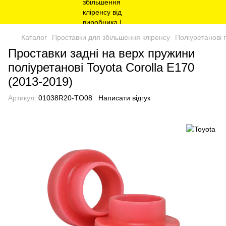
Каталог
Проставки для збільшення кліренсу
Поліуретанові 
Проставки задні на верх пружини
поліуретанові Toyota Corolla E170
(2013-2019)
Артикул:
01038R20-TO08
Написати відгук