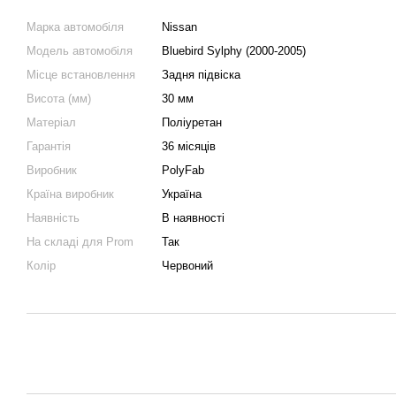
Марка автомобіля
Nissan
Модель автомобіля
Bluebird Sylphy (2000-2005)
Місце встановлення
Задня підвіска
Висота (мм)
30 мм
Матеріал
Поліуретан
Гарантія
36 місяців
Виробник
PolyFab
Країна виробник
Україна
Наявність
В наявності
На складі для Prom
Так
Колір
Червоний