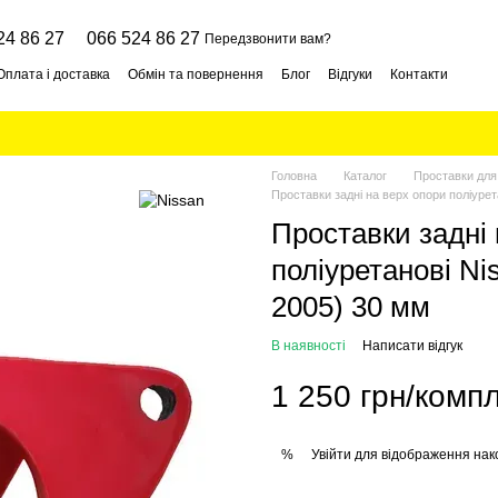
24 86 27
066 524 86 27
Передзвонити вам?
Оплата і доставка
Обмін та повернення
Блог
Відгуки
Контакти
Головна
Каталог
Проставки для
Проставки задні на верх опори поліурет
Проставки задні 
поліуретанові Nis
2005) 30 мм
В наявності
Написати відгук
1 250 грн/комп
Увійти
для відображення нак
%