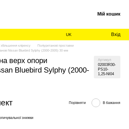
Мій кошик
Вхід
UK
 збільшення кліренсу
Поліуретанові проставки
анові Nissan Bluebird Sylphy (2000-2005) 30 мм
на верх опори
Артикул
02003R30-
san Bluebird Sylphy (2000-
PS10-
1,25-NI04
лект
Порівняти
В бажання
опичувальної знижки