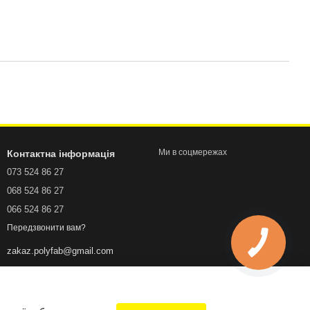
Ми в соцмережах
Контактна інформація
073 524 86 27
068 524 86 27
066 524 86 27
Передзвонити вам?
zakaz.polyfab@gmail.com
Проспект Академіка Корольова
1, м. Київ, 03134
Мапа проїзду