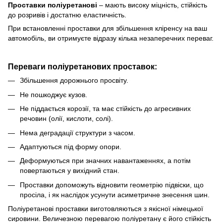
Проставки
поліуретанові
–
мають високу міцність, стійкість
до розривів і достатню еластичність.
При встановленні проставки для збільшення кліренсу
на ваш
автомобіль, ви отримуєте відразу кілька незаперечних переваг.
Переваги поліуретанових проставок:
Збільшення дорожнього просвіту.
Не пошкоджує кузов.
Не піддається корозії, та має стійкість до агресивних
речовин (олії, кислоти, солі).
Нема деградації структури з часом.
Адаптуються під форму опори.
Деформуються при значних навантаженнях, а потім
повертаються у вихідний стан.
Проставки допоможуть відновити геометрію підвіски, що
просіла, і як наслідок усунути асиметричне знесення шин.
Поліуретанові проставки виготовляються з якісної німецької
сировини.
Величезною перевагою поліуретану є його стійкість