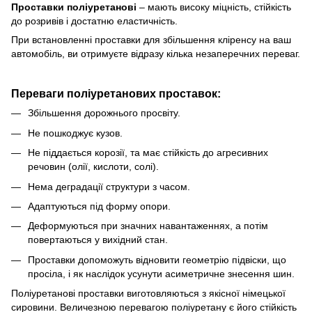
Проставки
поліуретанові
–
мають високу міцність, стійкість
до розривів і достатню еластичність.
При встановленні проставки для збільшення кліренсу
на ваш
автомобіль, ви отримуєте відразу кілька незаперечних переваг.
Переваги поліуретанових проставок:
Збільшення дорожнього просвіту.
Не пошкоджує кузов.
Не піддається корозії, та має стійкість до агресивних
речовин (олії, кислоти, солі).
Нема деградації структури з часом.
Адаптуються під форму опори.
Деформуються при значних навантаженнях, а потім
повертаються у вихідний стан.
Проставки допоможуть відновити геометрію підвіски, що
просіла, і як наслідок усунути асиметричне знесення шин.
Поліуретанові проставки виготовляються з якісної німецької
сировини.
Величезною перевагою поліуретану є його стійкість