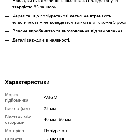
Накладки виготовленні із німецького поліуретану із
твердістю 85 за шору.
Через те, що поліуретанові деталі не втрачають
еластичність – не доведеться змінювати їх кожні 3 роки.
Власне виробництво та виготовлення під замовлення.
Деталі завжди є в наявності.
Характеристики
Марка
AMGO
підйомника
Висота (мм)
23 мм
Відстань між
40 мм
,
60 мм
отворами
Матеріал
Поліуретан
Гарантія
12 місяців