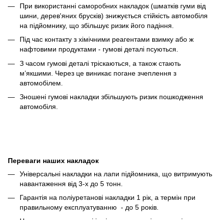
При використанні саморобних накладок (шматків гуми від
шини, дерев'яних брусків) знижується стійкість автомобіля
на підйомнику, що збільшує ризик його падіння.
Під час контакту з хімічними реагентами взимку або ж
нафтовими продуктами - гумові деталі псуються.
З часом гумові деталі тріскаються, а також стають
м’якшими. Через це виникає погане зчеплення з
автомобілем.
Зношені гумові накладки збільшують ризик пошкодження
автомобіля.
Переваги наших накладок
Універсальні накладки на лапи підйомника, що витримують
навантаження від 3-х до 5 тонн.
Гарантія на поліуретанові накладки 1 рік, а термін при
правильному експлуатуванню - до 5 років.